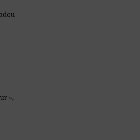
cadou
ur »,