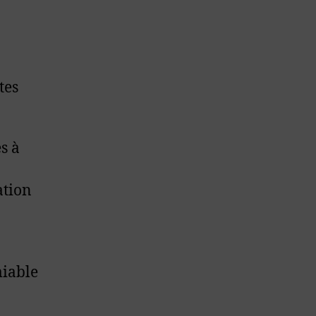
tes
s à
ation
miable