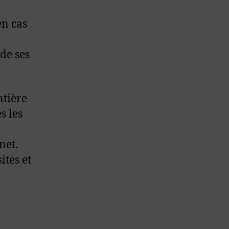
en cas
de ses
ntière
s les
net.
ites et