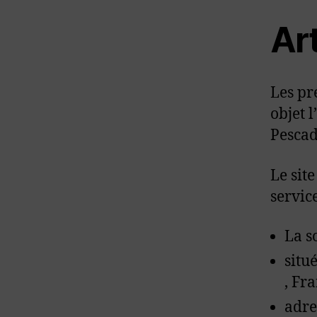
Art
Les pr
objet 
Pescad
Le sit
servic
La s
situ
, Fr
adre