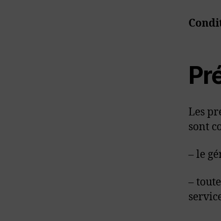
Condit
Pr
Les pr
sont c
– le gé
– tout
service