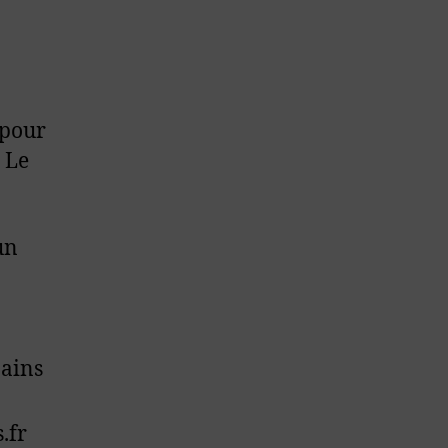
 pour
e Le
un
Bains
.fr