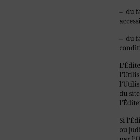
– du fa
access
– du f
condit
L’Édit
l’Utili
l’Util
du site
l’Édite
Si l’É
ou judi
par l’