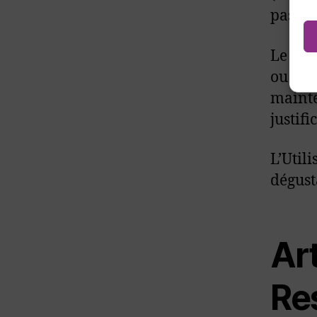
pas à l
Le sit
ou sus
mainte
justifi
L’Utili
dégust
Art
Re