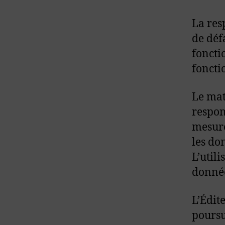
La res
de déf
foncti
foncti
Le mat
respon
mesure
les do
L’utili
donnée
L’Édit
poursui