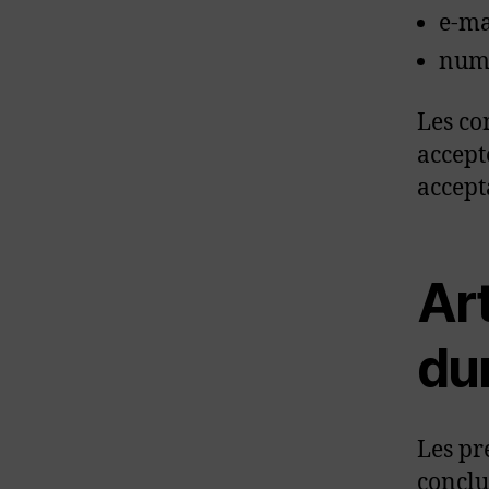
e-ma
numé
Les co
accepté
accept
Art
du
Les pr
conclu